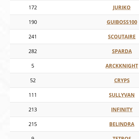
172
JURIKO
190
GUIBOSS100
241
SCOUTAIRE
282
SPARDA
5
ARCKKNIGHT
52
CRYPS
111
SULLYVAN
213
INFINITY
215
BELINDRA
9
TETROS