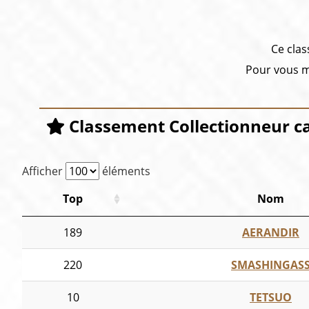
Ce clas
Pour vous me
Classement Collectionneur c
Afficher
éléments
Top
Nom
189
AERANDIR
220
SMASHINGAS
10
TETSUO