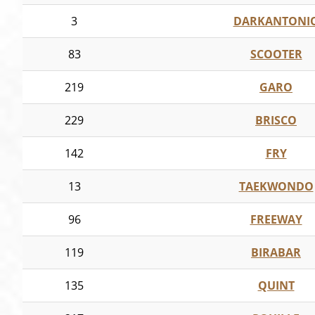
3
DARKANTONI
83
SCOOTER
219
GARO
229
BRISCO
142
FRY
13
TAEKWONDO
96
FREEWAY
119
BIRABAR
135
QUINT