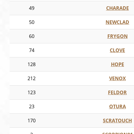
49
CHARADE
50
NEWCLAD
60
FRYGON
74
CLOVE
128
HOPE
212
VENOX
123
FELDOR
23
OTURA
170
SCRATOUCH