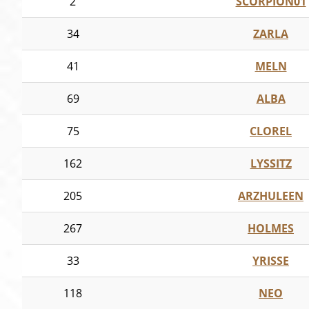
2
SCORPION01
34
ZARLA
41
MELN
69
ALBA
75
CLOREL
162
LYSSITZ
205
ARZHULEEN
267
HOLMES
33
YRISSE
118
NEO