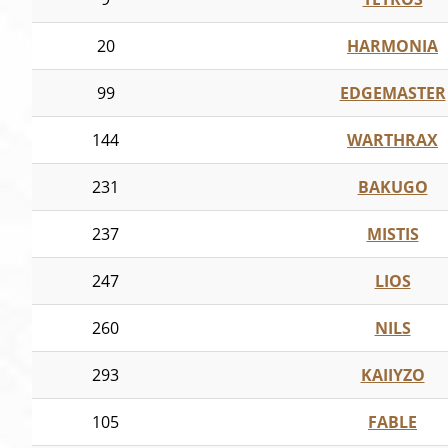
20
HARMONIA
99
EDGEMASTER
144
WARTHRAX
231
BAKUGO
237
MISTIS
247
LIOS
260
NILS
293
KAIIYZO
105
FABLE