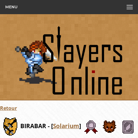
MENU
Retour
BIRABAR - [
Solarium
]