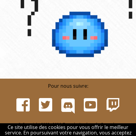
Pour nous suivre:
© Copyright 2002 - 2026. Tous droits réservés. Pour plus
Ce site utilise des cookies pour vous offrir le meilleur
d'informations, rendez-vous sur la page
Infos
.
service. En poursuivant votre navigation, vous acceptez
Mentions légales
-
Contact
-
Réglement
-
Mon compte