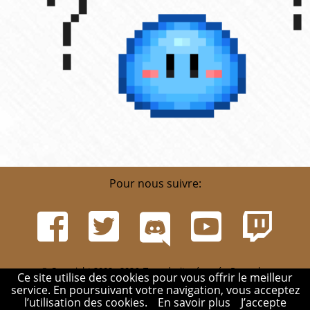
Pour nous suivre:
© Copyright 2002 - 2026. Tous droits réservés. Pour plus
Ce site utilise des cookies pour vous offrir le meilleur
d'informations, rendez-vous sur la page
Infos
.
service. En poursuivant votre navigation, vous acceptez
Mentions légales
-
Contact
-
Réglement
-
Mon compte
l’utilisation des cookies.
En savoir plus
J’accepte