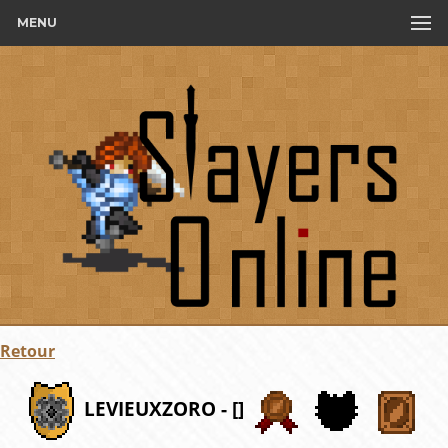
MENU
Retour
LEVIEUXZORO - []