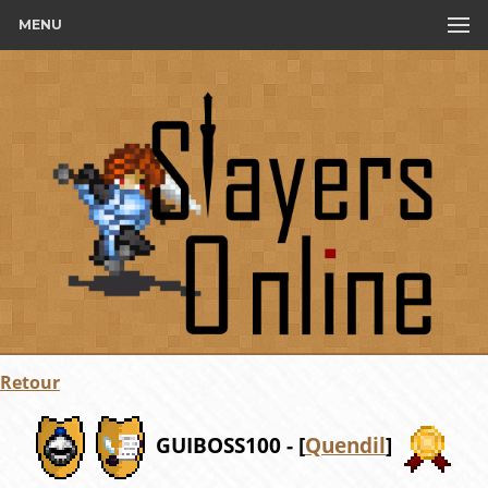
MENU
Retour
GUIBOSS100 - [
Quendil
]