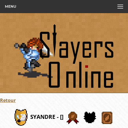
MENU
Retour
SYANDRE - []