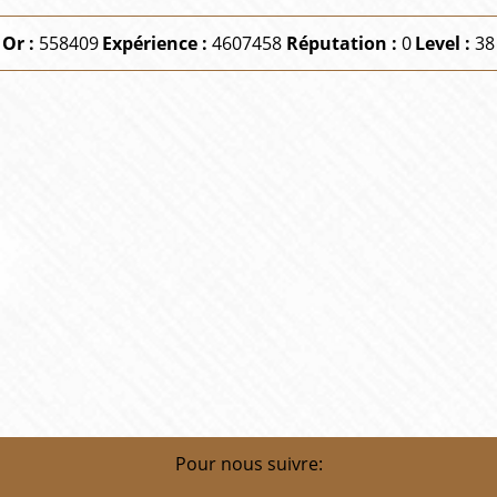
Or :
558409
Expérience :
4607458
Réputation :
0
Level :
38
Pour nous suivre: