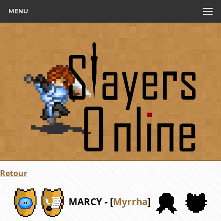
MENU
Retour
MARCY - [
Myrrha
]