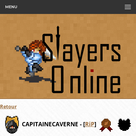
MENU
Retour
CAPITAINECAVERNE - [
RiP
]