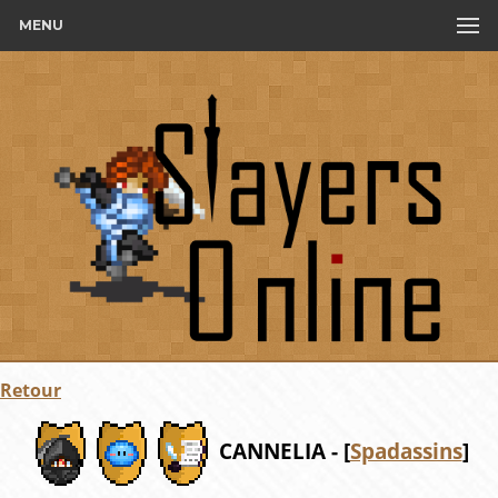
MENU
Retour
CANNELIA - [
Spadassins
]