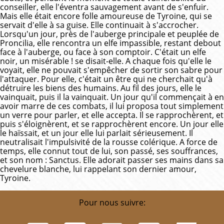
conseiller, elle l'éventra sauvagement avant de s'enfuir.
Mais elle était encore folle amoureuse de Tyroine, qui se
servait d'elle à sa guise. Elle continuait à s'accrocher.
Lorsqu'un jour, près de l'auberge principale et peuplée de
Proncilia, elle rencontra un elfe impassible, restant debout
face à l'auberge, ou face à son comptoir. C'était un elfe
noir, un misérable ! se disait-elle. A chaque fois qu'elle le
voyait, elle ne pouvait s'empêcher de sortir son sabre pour
l'attaquer. Pour elle, c'était un être qui ne cherchait qu'à
détruire les biens des humains. Au fil des jours, elle le
vainquait, puis il la vainquait. Un jour qu'il commençait à en
avoir marre de ces combats, il lui proposa tout simplement
un verre pour parler, et elle accepta. Il se rapprochèrent, et
puis s'éloignèrent, et se rapprochèrent encore. Un jour elle
le haïssait, et un jour elle lui parlait sérieusement. Il
neutralisait l'impulsivité de la rousse colérique. A force de
temps, elle connut tout de lui, son passé, ses souffrances,
et son nom : Sanctus. Elle adorait passer ses mains dans sa
chevelure blanche, lui rappelant son dernier amour,
Tyroine.
Pour nous suivre: