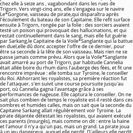
chez elle à seize ans , vagabondant dans les rues de
Trigorn. Vers vingt-cinq ans, elle s'engagea sur le navire
Le*Gorgone, vaisseau de pirate,qui disparaîtra après
l'écoulement du bateau de son Capitaine. Elle refit surface
ensuite à Trigorn, rongée par la folie : des sorciers avaient
testé un poison qui provoquait des hallucinations, et qui
restait continuellement dans le sang, mais elle fut guérie
par Sarkang,le Capitaine de la Voile*Sanglante qui la battue
en duel,elle dû donc accepter l'offre de ce dernier, pour
être sa seconde à la tête de son vaisseau. Mais rien ne se
passe jamais comme prévu. Alors que la Voile*Sanglante
avait amarré au port de Trigorn, par habitude Cannelia
était allée boire du rhum dans l'auberge des fées, et fit une
rencontre imprévue : elle tomba sur Tyroine, le conseiller
du Roi. Abhorrant les royalistes, sa première réaction fut
de l'attaquer, s'en suivit une course poursuite jusqu'au
port, où Cannelia gagna l'avantage grâce à ses
performances de nageuse. Elle captura le conseiller. On ne
sait plus combien de temps le royaliste est-il resté dans ces
sombres et humides calles, mais on sait que la seconde du
Capitaine Sarkang allait régulièrement voir Tyroine. La
pirate déjantée détestait les royalistes, qui avaient exécuté
ces parents (insurgés), mais comme on dit : entre la haine
et l'amour il n'y a qu'un pas, mais un grand. La pirate joua
à un jeu dangereux, auquel elle perdit. D'ailleurs elle perdit