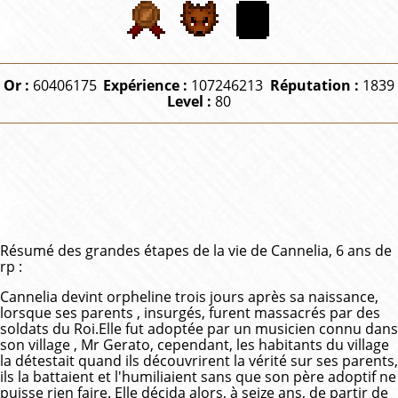
Or :
60406175
Expérience :
107246213
Réputation :
1839
Level :
80
Résumé des grandes étapes de la vie de Cannelia, 6 ans de
rp :
Cannelia devint orpheline trois jours après sa naissance,
lorsque ses parents , insurgés, furent massacrés par des
soldats du Roi.Elle fut adoptée par un musicien connu dans
son village , Mr Gerato, cependant, les habitants du village
la détestait quand ils découvrirent la vérité sur ses parents,
ils la battaient et l'humiliaient sans que son père adoptif ne
puisse rien faire. Elle décida alors, à seize ans, de partir de