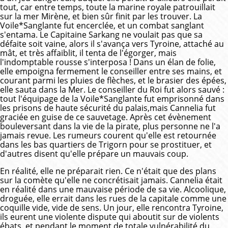
tout, car entre temps, toute la marine royale patrouillait
sur la mer Mirène, et bien sûr finit par les trouver. La
Voile*Sanglante fut encerclée, et un combat sanglant
s'entama. Le Capitaine Sarkang ne voulait pas que sa
défaite soit vaine, alors il s'avança vers Tyroine, attaché au
mât, et très affaiblit, il tenta de l'égorger, mais
l'indomptable rousse s'interposa ! Dans un élan de folie,
elle empoigna fermement le conseiller entre ses mains, et
courant parmi les pluies de flèches, et le brasier des épées,
elle sauta dans la Mer. Le conseiller du Roi fut alors sauvé :
tout l'équipage de la Voile*Sanglante fut emprisonné dans
les prisons de haute sécurité du palais,mais Cannelia fut
graciée en guise de ce sauvetage. Après cet évènement
bouleversant dans la vie de la pirate, plus personne ne l'a
jamais revue. Les rumeurs courent qu'elle est retournée
dans les bas quartiers de Trigorn pour se prostituer, et
d'autres disent qu'elle prépare un mauvais coup.
En réalité, elle ne préparait rien. Ce n'était que des plans
sur la comète qu'elle ne concrétisait jamais. Cannelia était
en réalité dans une mauvaise période de sa vie. Alcoolique,
droguée, elle errait dans les rues de la capitale comme une
coquille vide, vide de sens. Un jour, elle rencontra Tyroine,
ils eurent une violente dispute qui aboutit sur de violents
ébats, et pendant le moment de totale vulnérabilité du