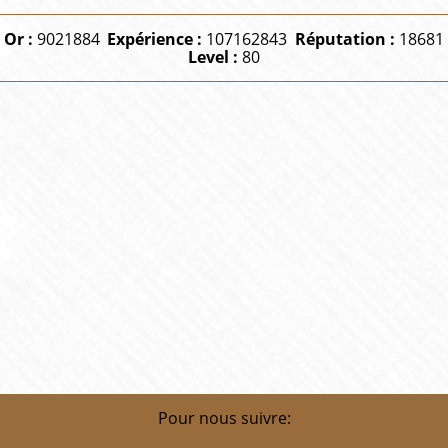
Or :
9021884
Expérience :
107162843
Réputation :
18681
Level :
80
Pour nous suivre: