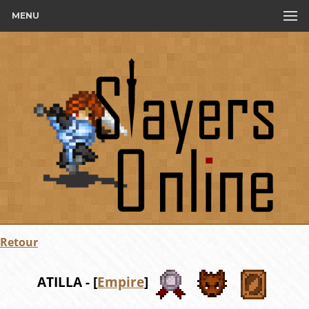
MENU
Retour
ATILLA - [
Empire
]