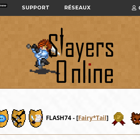
SUPPORT
RÉSEAUX
FLASH74 - [
Fairy*Tail
]