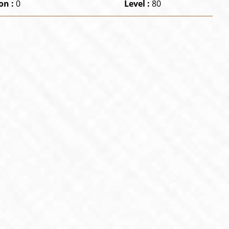
on :
0
Level :
80