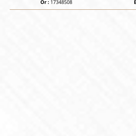
Or :
17348508