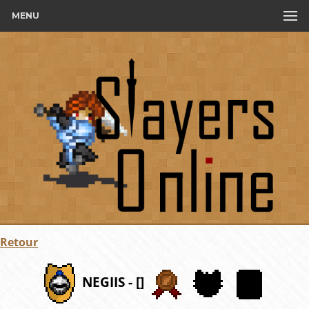
MENU
Retour
NEGIIS - []