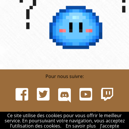
Pour nous suivre:
© Copyright 2002 - 2026. Tous droits réservés. Pour plus
Ce site utilise des cookies pour vous offrir le meilleur
d'informations, rendez-vous sur la page
Infos
.
service. En poursuivant votre navigation, vous acceptez
Mentions légales
-
Contact
-
Réglement
-
Mon compte
l’utilisation des cookies.
En savoir plus
J’accepte