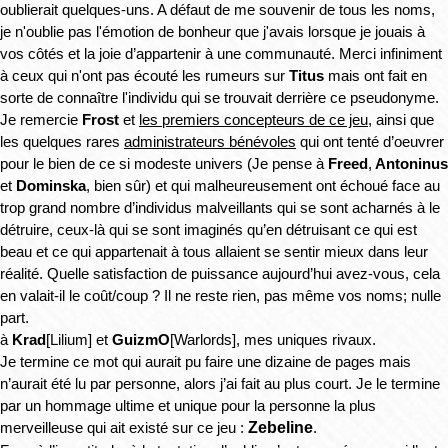
oublierait quelques-uns. A défaut de me souvenir de tous les noms, 
je n'oublie pas l'émotion de bonheur que j'avais lorsque je jouais à 
vos côtés et la joie d’appartenir à une communauté. Merci infiniment 
à ceux qui n'ont pas écouté les rumeurs sur 
Titus
 mais ont fait en 
sorte de connaître l'individu qui se trouvait derrière ce pseudonyme.
Je remercie 
Frost
 et 
les premiers concepteurs de ce jeu
, ainsi que 
les quelques rares 
administrateurs bénévoles
 qui ont tenté d’oeuvrer 
pour le bien de ce si modeste univers (Je pense à 
Freed
,
 Antoninus
et 
Dominska
, bien sûr) et qui malheureusement ont échoué face au 
trop grand nombre d’individus malveillants qui se sont acharnés à le 
détruire, ceux-là qui se sont imaginés qu’en détruisant ce qui est 
beau et ce qui appartenait à tous allaient se sentir mieux dans leur 
réalité. Quelle satisfaction de puissance aujourd’hui avez-vous, cela 
en valait-il le coût/coup ? Il ne reste rien, pas même vos noms; nulle 
part. 
à 
Krad
[Lilium] et 
GuizmO
[Warlords], mes uniques rivaux. 
Je termine ce mot qui aurait pu faire une dizaine de pages mais 
n’aurait été lu par personne, alors j’ai fait au plus court. Je le termine 
par un hommage ultime et unique pour la personne la plus 
Zebeline
merveilleuse qui ait existé sur ce jeu : 
. 