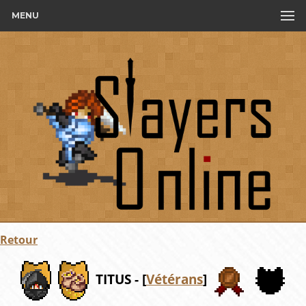
MENU
Retour
TITUS - [
Vétérans
]