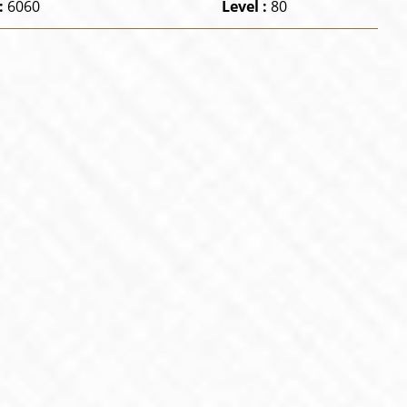
:
6060
Level :
80