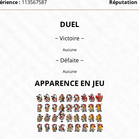
érience :
113567587
Réputation 
DUEL
~ Victoire ~
Aucune
~ Défaite ~
Aucune
APPARENCE EN JEU