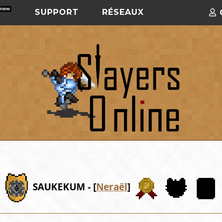
SUPPORT
RÉSEAUX
SAUKEKUM - [
Neraël
]