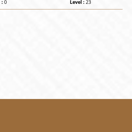
 :
0
Level :
23