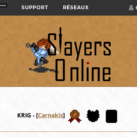
SUPPORT
RÉSEAUX
KRIG - [
Carnakis
]