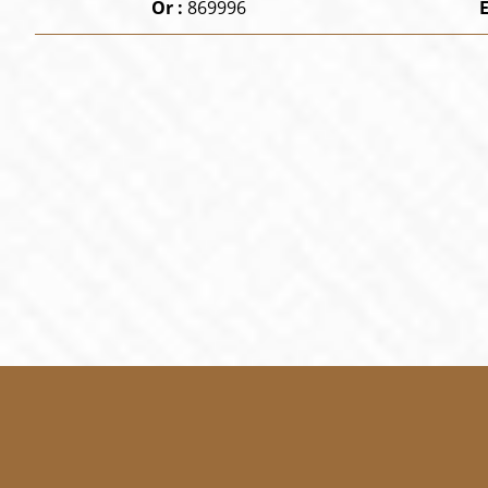
Or :
869996
E