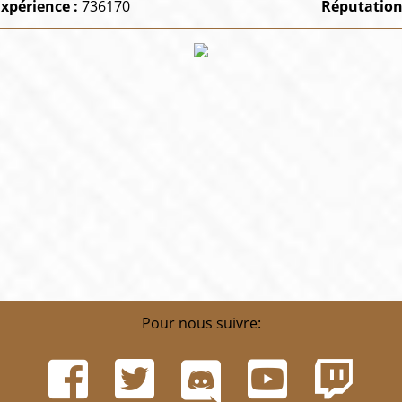
xpérience :
736170
Réputation
Pour nous suivre: