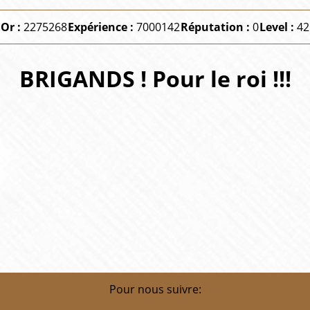
Or :
2275268
Expérience :
7000142
Réputation :
0
Level :
42
BRIGANDS ! Pour le roi !!!
Pour nous suivre: