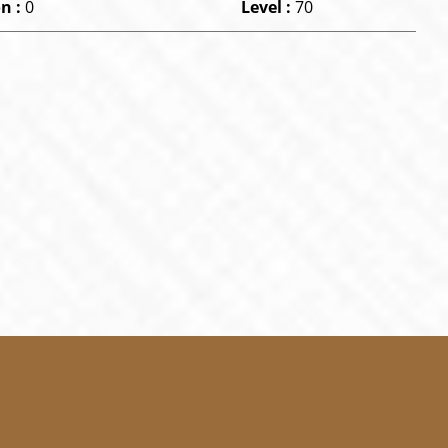
n :
0
Level :
70