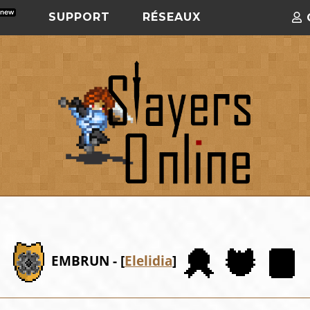
SUPPORT
RÉSEAUX
EMBRUN - [
Elelidia
]