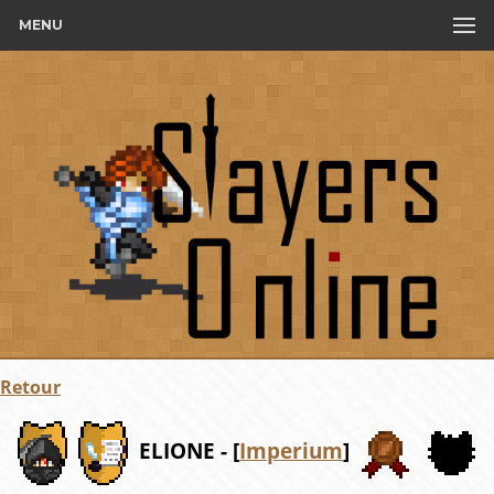
MENU
Retour
ELIONE - [
Imperium
]