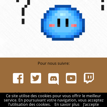
Pour nous suivre:
© Copyright 2002 - 2026. Tous droits réservés. Pour plus
Ce site utilise des cookies pour vous offrir le meilleur
d'informations, rendez-vous sur la page
Infos
.
service. En poursuivant votre navigation, vous acceptez
Mentions légales
-
Contact
-
Réglement
-
Mon compte
l’utilisation des cookies.
En savoir plus
J’accepte