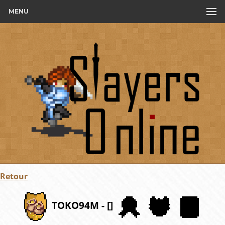
MENU
Retour
TOKO94M - []