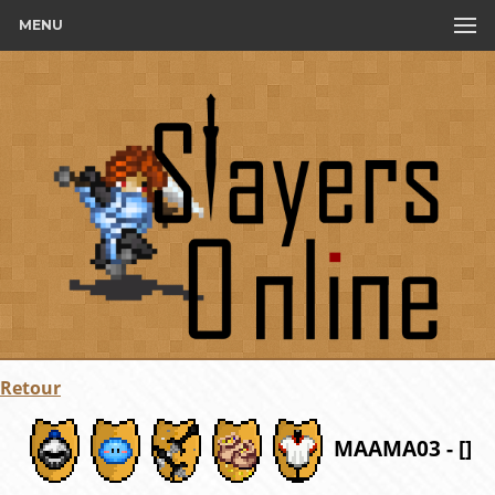
MENU
Retour
MAAMA03 - []