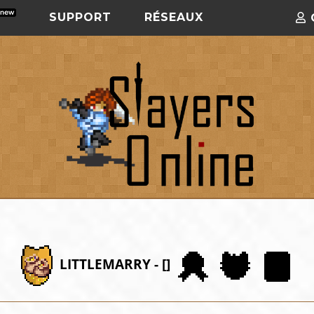
SUPPORT
RÉSEAUX
LITTLEMARRY - []