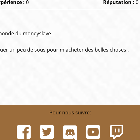
xpérience :
0
Réputation :
0
u monde du moneyslave.
uer un peu de sous pour m'acheter des belles choses .
Pour nous suivre: