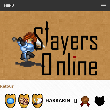
MENU
Retour
HARKARIN - []