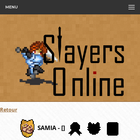
MENU
Retour
SAMIA - []