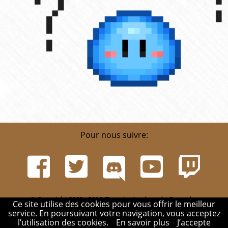
Pour nous suivre:
© Copyright 2002 - 2026. Tous droits réservés. Pour plus
Ce site utilise des cookies pour vous offrir le meilleur
d'informations, rendez-vous sur la page
Infos
.
service. En poursuivant votre navigation, vous acceptez
Mentions légales
-
Contact
-
Réglement
-
Mon compte
l’utilisation des cookies.
En savoir plus
J’accepte