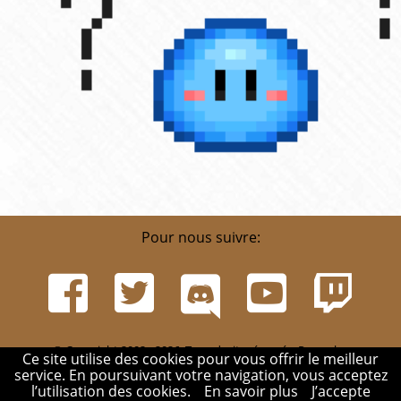
Pour nous suivre:
© Copyright 2002 - 2026. Tous droits réservés. Pour plus
Ce site utilise des cookies pour vous offrir le meilleur
d'informations, rendez-vous sur la page
Infos
.
service. En poursuivant votre navigation, vous acceptez
Mentions légales
-
Contact
-
Réglement
-
Mon compte
l’utilisation des cookies.
En savoir plus
J’accepte