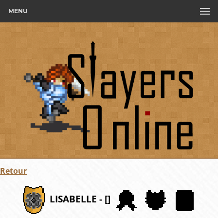
MENU
Retour
LISABELLE - []