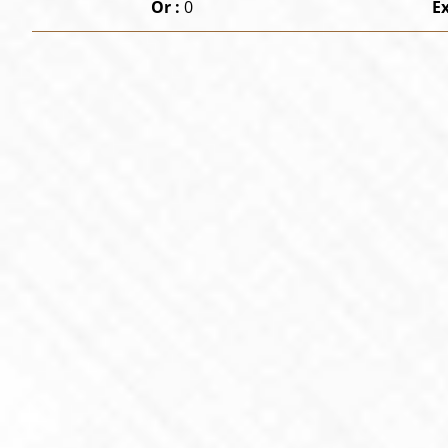
Or :
0
E