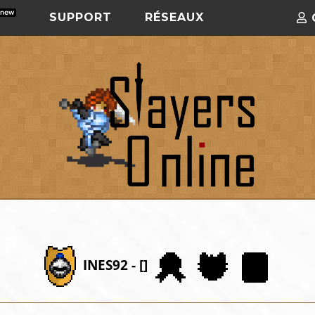
SUPPORT
RÉSEAUX
INES92 - []