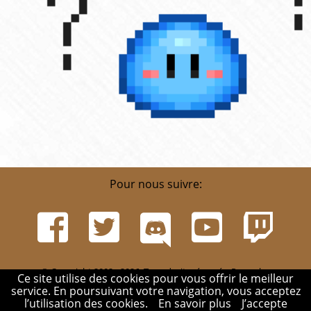
Pour nous suivre:
© Copyright 2002 - 2026. Tous droits réservés. Pour plus
Ce site utilise des cookies pour vous offrir le meilleur
d'informations, rendez-vous sur la page
Infos
.
service. En poursuivant votre navigation, vous acceptez
Mentions légales
-
Contact
-
Réglement
-
Mon compte
l’utilisation des cookies.
En savoir plus
J’accepte