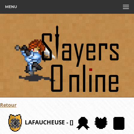
MENU
Retour
LAFAUCHEUSE - []