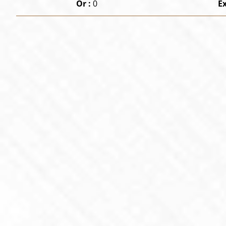
Or :
0
E