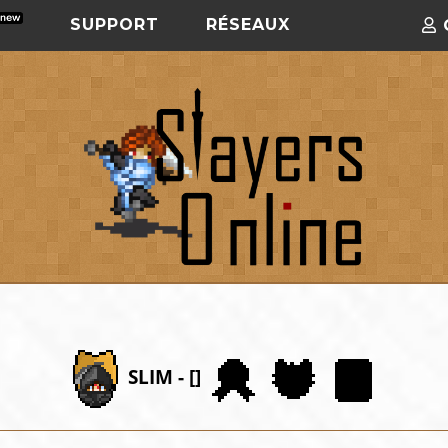
SUPPORT
RÉSEAUX
SLIM - []