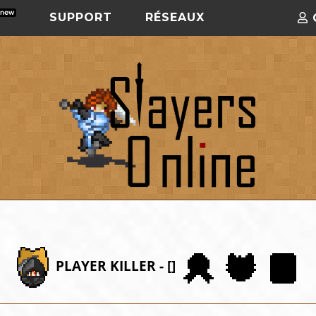
SUPPORT
RÉSEAUX
PLAYER KILLER - []