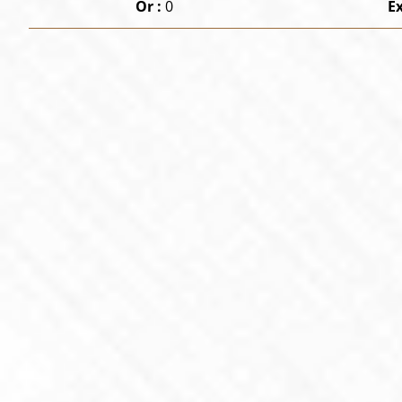
Or :
0
E