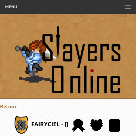
MENU
Retour
FAIRYCIEL - []