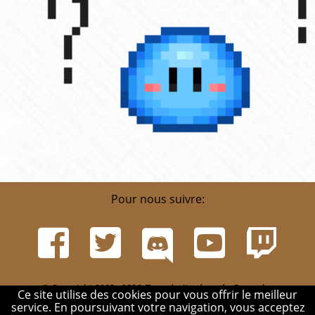
Pour nous suivre:
© Copyright 2002 - 2026. Tous droits réservés. Pour plus
Ce site utilise des cookies pour vous offrir le meilleur
d'informations, rendez-vous sur la page
Infos
.
service. En poursuivant votre navigation, vous acceptez
Mentions légales
-
Contact
-
Réglement
-
Mon compte