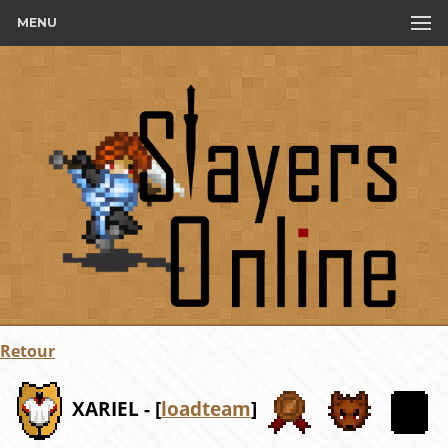
MENU
Retour
XARIEL - [
loadteam
]