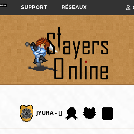
SUPPORT
RÉSEAUX
JYURA - []