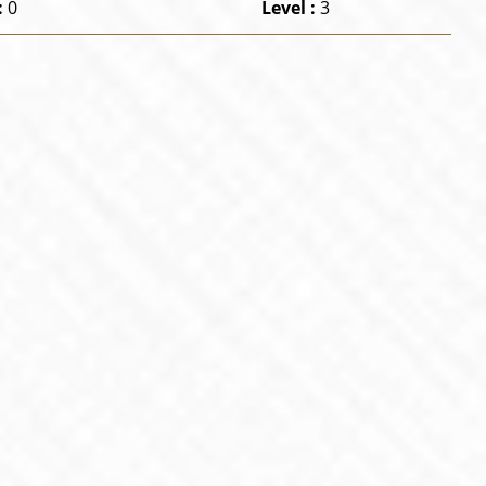
:
0
Level :
3