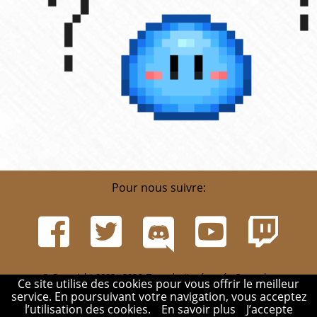
Pour nous suivre:
© Copyright 2002 - 2026. Tous droits réservés. Pour plus
Ce site utilise des cookies pour vous offrir le meilleur
d'informations, rendez-vous sur la page
Infos
.
service. En poursuivant votre navigation, vous acceptez
Mentions légales
-
Contact
-
Réglement
-
Mon compte
l’utilisation des cookies.
En savoir plus
J’accepte