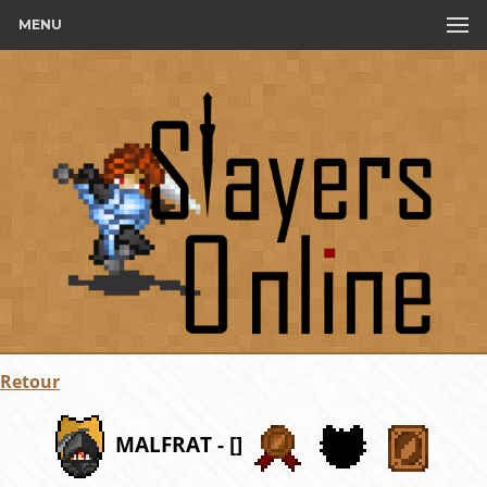
MENU
Retour
MALFRAT - []