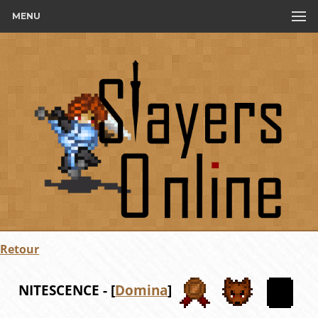
MENU
Retour
NITESCENCE - [
Domina
]