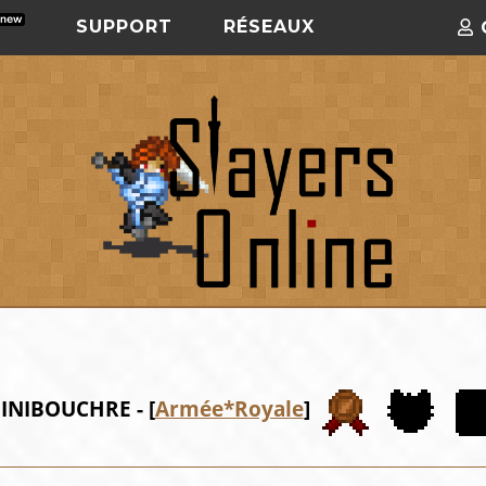
SUPPORT
RÉSEAUX
INIBOUCHRE - [
Armée*Royale
]