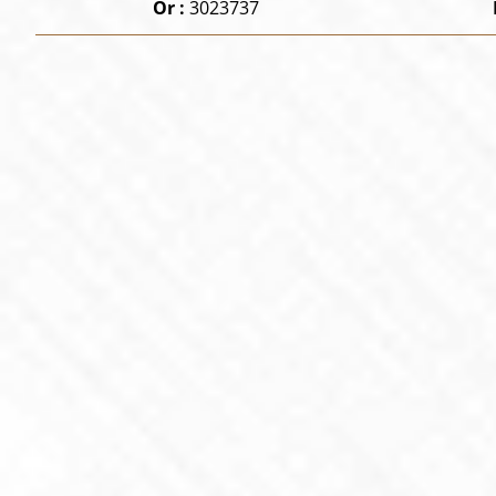
Or :
3023737