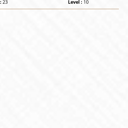
 :
23
Level :
10