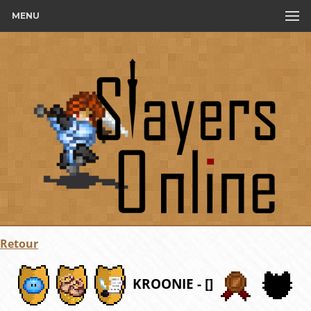
MENU
Retour
KROONIE - []