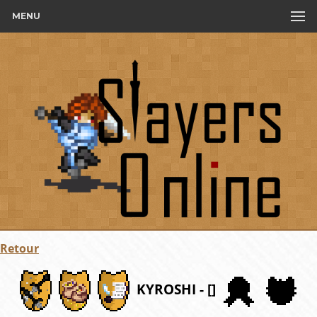
MENU
Retour
KYROSHI - []