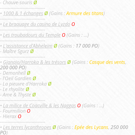
- Chauve-souris
Ø
------------------------------
•
1000 & 1 échanges
Ø
(Gains :
Armure des titans
)
------------------------------
•
Le braquage du casino de Lyzdo
O
------------------------------
•
Les troubadours du Temple
O
(Gains : ...)
------------------------------
•
L'assistance d'Abheleim
Ø
(Gains :
17 000 PO
)
- Maître Sgurz
Ø
------------------------------
•
Gjanajo/Harroka & les trésors
Ø
(Gains :
Casque des vents
,
200 000 PO
)
- Demonhell
Ø
- l'Oeil Gardien
Ø
- La pieuvre d'Harroka
Ø
- Le rhyolite
Ø
- Ame & Thyste
Ø
------------------------------
•
La milice de Coacville & les Naggas
O
(Gains : ...)
- Fourmilion
O
- Hierax
O
------------------------------
•
Les terres lycanthropes
Ø
(Gains :
Epée des Lycans
,
250 000
PO
)