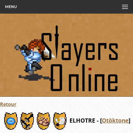
MENU
Retour
ELHOTRE - [
Otöktone
]