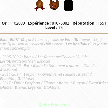
Or :
1102099
Expérience :
81075882
Réputation :
1551
Level :
75
E
liot "
ElliN
"
M
. j'ai 24 ans et je suis de
V
itré (
B
retagne - 35). Je
suis DJ au sein du collectif chill system "
Les Kariboux
", et je suis
sinon sans-emploi.
------------------------------
- 2005-2006 :
K
omsi /
L
e*
G
ants*de*
T
oilette (Guilde :
L
es*
A
spirateurs*de*l'
E
space)
- 2006-2009 :
P
ac /
K
yoë'sS / Surement d'autres... (Guilde :
A
zaMoon)
- 2011-2014 :
E
psylonn /
G
reenVelvet (Guilde :
K
ryzalid,
P
hantöm,
O
töktone)
- 2017 :
E
lliN /
E
psylonn /
E
lhotre /
K
omsi /
G
uryon /
E
wral'
A
sker
(
H
unter,
D
renaï,
L
egends,
O
töktone)
_________________________
Quête Principale