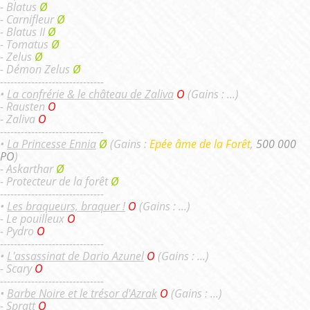
- Blatus
Ø
- Carnifleur
Ø
- Blatus II
Ø
- Tomatus
Ø
- Zelus
Ø
- Démon Zelus
Ø
------------------------------
•
La confrérie & le château de Zaliva
O
(Gains : ...)
- Rausten
O
- Zaliva
O
------------------------------
•
La Princesse Ennia
Ø
(Gains :
Epée âme de la Forêt
,
500 000
PO
)
- Askarthar
Ø
- Protecteur de la forêt
Ø
------------------------------
•
Les braqueurs, braquer !
O
(Gains : ...)
- Le pouilleux
O
- Pydro
O
------------------------------
•
L'assassinat de Dario Azunel
O
(Gains : ...)
- Scary
O
------------------------------
•
Barbe Noire et le trésor d'Azrak
O
(Gains : ...)
- Spratt
O