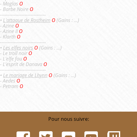
- Moglas
O
- Barbe Noire
O
------------------------------
•
L'attaque de Rostheim
O
(Gains : ...)
- Azine
O
- Azine II
O
- Klarth
O
------------------------------
•
Les elfes noirs
O
(Gains : ...)
- Le troll noir
O
- L'elfe fou
O
- L'esprit de Danava
O
------------------------------
•
Le mariage de Lhynn
O
(Gains : ...)
- Aedes
O
- Petram
O
Pour nous suivre: