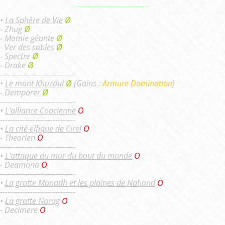
_________________________
•
La Sphère de Vie
Ø
- Zhug
Ø
- Momie gêante
Ø
- Ver des sables
Ø
- Spectre
Ø
- Drake
Ø
------------------------------
•
Le mont Khuzdul
Ø
(Gains :
Armure Domination
)
- Demporer
Ø
------------------------------
•
L'alliance Coacienne
O
------------------------------
•
La cité elfique de Cirel
O
- Theorlen
O
------------------------------
•
L'attaque du mur du bout du monde
O
- Deamona
O
------------------------------
•
La grotte Manadh et les plaines de Nahand
O
------------------------------
•
La grotte Narag
O
- Decimere
O