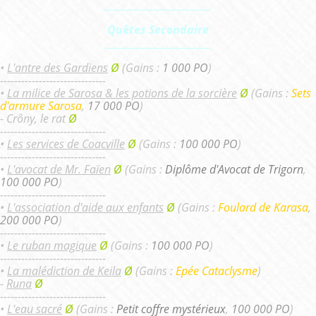
_________________________
Quêtes Secondaire
_________________________
•
L'antre des Gardiens
Ø
(Gains :
1 000 PO
)
------------------------------
•
La milice de Sarosa & les potions de la sorcière
Ø
(Gains :
Sets
d'armure Sarosa
,
17 000 PO
)
- Crôny, le rat
Ø
------------------------------
•
Les services de Coacville
Ø
(Gains :
100 000 PO
)
------------------------------
•
L'avocat de Mr. Faïen
Ø
(Gains :
Diplôme d'Avocat de Trigorn
,
100 000 PO
)
------------------------------
•
L'association d'aide aux enfants
Ø
(Gains :
Foulard de Karasa
,
200 000 PO
)
------------------------------
•
Le ruban magique
Ø
(Gains :
100 000 PO
)
------------------------------
•
La malédiction de Keila
Ø
(Gains :
Epée Cataclysme
)
-
Runa
Ø
------------------------------
•
L'eau sacré
Ø
(Gains :
Petit coffre mystérieux
,
100 000 PO
)