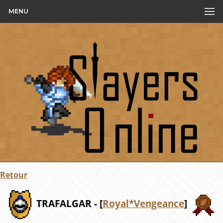
MENU
Retour
TRAFALGAR - [
Royal*Vengeance
]