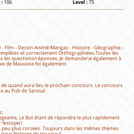
 :
106
Level :
75
- Film - Dessin Animé/Mangas - Histoire - Géographie -
 complètes et correctement Orthographiées.Toutes les
dans les questions/réponses. Je demanderai également à
uve de Mauvaise foi également.
ce de quand aura lieu le prochain concours. Le concours
era au Pub de Sarosa!
s:
ligeante, Le But étant de répondre le plus rapidement
 festoyer!
 un peu plus corsées. Toujours dans les mêmes thèmes
n pour festoyer de nouveau!