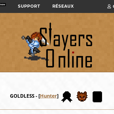
SUPPORT
RÉSEAUX
GOLDLESS - [
Hunter
]