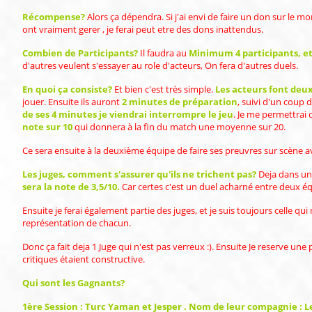
Récompense?
Alors ça dépendra. Si j'ai envi de faire un don sur le 
ont vraiment gerer , je ferai peut etre des dons inattendus.
Combien de Participants?
Il faudra au
Minimum 4 participants, 
d'autres veulent s'essayer au role d'acteurs, On fera d'autres duels.
En quoi ça consiste?
Et bien c'est très simple.
Les acteurs font deu
jouer. Ensuite ils auront
2 minutes de préparation
, suivi d'un coup 
de ses 4 minutes je viendrai interrompre le jeu
. Je me permettrai 
note sur 10
qui donnera à la fin du match une moyenne sur 20.
Ce sera ensuite à la deuxième équipe de faire ses preuvres sur scène a
Les juges, comment s'assurer qu'ils ne trichent pas?
Deja dans un 
sera la note de 3,5/10.
Car certes c'est un duel acharné entre deux é
Ensuite je ferai également partie des juges, et je suis toujours celle q
représentation de chacun.
Donc ça fait deja 1 Juge qui n'est pas verreux :). Ensuite Je reserve une
critiques étaient constructive.
Qui sont les Gagnants?
1ère Session : Turc Yaman et Jesper . Nom de leur compagnie : L