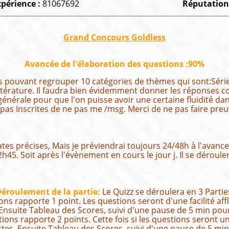
xpérience :
81067692
Réputation
Grand Concours Goldless
Avancée de l'élaboration des questions :90%
 pouvant regrouper 10 catégories de thèmes qui sont:Série 
 Littérature. Il faudra bien évidemment donner les réponses
générale pour que l'on puisse avoir une certaine fluidité 
pas Inscrites de ne pas me /msg. Merci de ne pas faire pre
dates précises, Mais je préviendrai toujours 24/48h à l'avan
h45. Soit après l'évènement en cours le jour j. Il se déroul
éroulement de la partie:
Le Quizz se déroulera en 3 Partie
s rapporte 1 point. Les questions seront d'une facilité aff
 Ensuite Tableau des Scores, suivi d'une pause de 5 min pour
ions rapporte 2 points. Cette fois si les questions seront
istes. Ensuite Tableau des Scores, suivi d'une pause de 5 mi