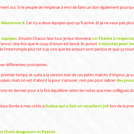
moment oui. Si le peuple de Vesperae à envi de faire un don également pourqu
et Maximum 8
. Car il y a deux équipes quoi qu'il arrive. Et je ne veux pas pl
x équipes
. Ensuite Chacun leur tour je leur donnerai
un Thème à respecter
d'envoi. Une fois que le coup d'envoi est lancé, ils auront
4 minutes pour im
de l'interromple plus tot si je vois que les acteurs sont perdus et que ça to
vec différentes contraintes.
premier temps, et suite à la version test de ces petits matchs d'impros, Je va
quipes, mais on est d'abord la pour s'amuser, non pas pour sabrer
des joueu
ui note en dernier pour à la fois équilibrer selon les notes que mes collègues 
 place Dorée à mes cotés a
Dodue qui a fait un excellent job
lors de la pre
es Chats dragueurs et Poètes