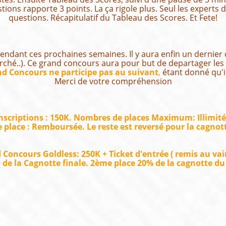
ions rapporte 3 points. La ça rigole plus. Seul les experts
questions. Récapitulatif du Tableau des Scores. Et Fete!
endant ces prochaines semaines. Il y aura enfin un dernier 
erché..). Ce grand concours aura pour but de departager les 
d Concours ne participe pas au suivant
,
étant donné qu'i
Merci de votre compréhension
nscriptions : 150K. Nombres de places Maximum: Illimit
e place : Remboursée. Le reste est reversé pour la cagno
d Concours Goldless: 250K + Ticket d'entrée ( remis au v
 + de la Cagnotte finale. 2ème place 20% de la cagnotte du