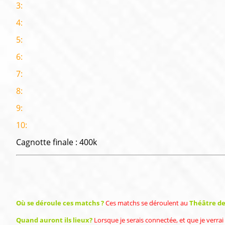
3:
4:
5:
6:
7:
8:
9:
10:
Cagnotte finale : 400k
Où se déroule ces matchs ?
Ces matchs se déroulent au
Théâtre de
Quand auront ils lieux?
Lorsque je serais connectée, et que je verr