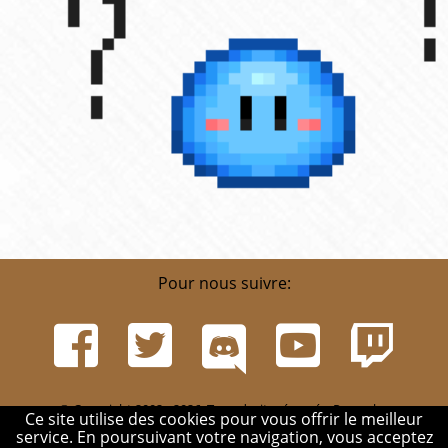
Pour nous suivre:
© Copyright 2002 - 2026. Tous droits réservés. Pour plus
Ce site utilise des cookies pour vous offrir le meilleur
d'informations, rendez-vous sur la page
Infos
.
service. En poursuivant votre navigation, vous acceptez
Mentions légales
-
Contact
-
Réglement
-
Mon compte