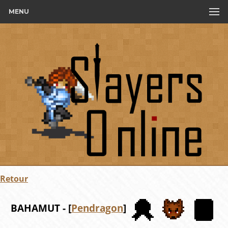
MENU
Retour
BAHAMUT - [
Pendragon
]