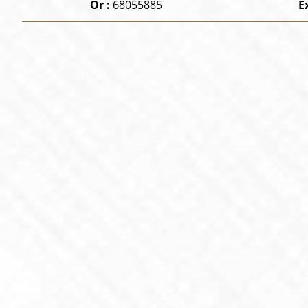
Or :
68055885
E