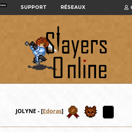
SUPPORT
RÉSEAUX
JOLYNE - [
Edoras
]