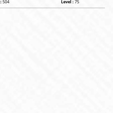
 :
504
Level :
75