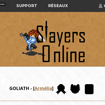
SUPPORT
RÉSEAUX
GOLIATH - [
Armëlia
]