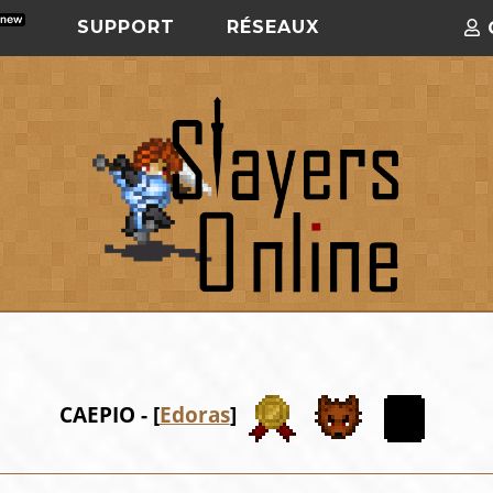
SUPPORT
RÉSEAUX
CAEPIO - [
Edoras
]