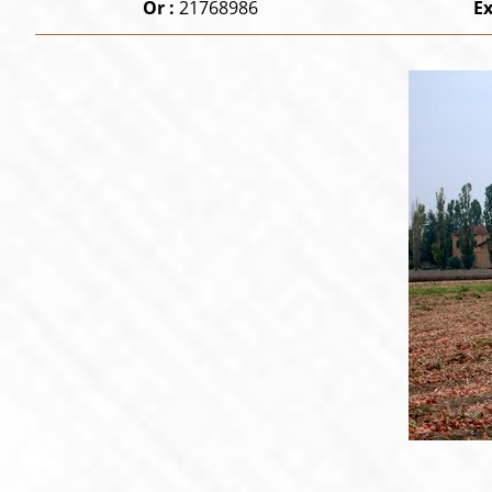
Or :
21768986
Ex