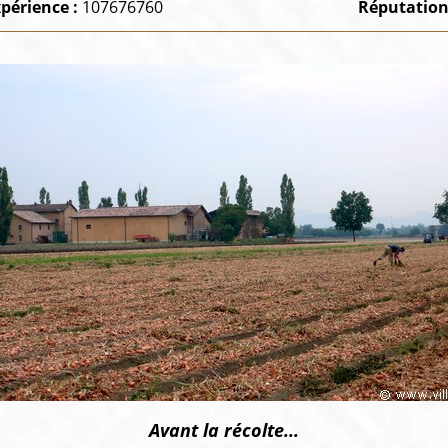
périence :
107676760
Réputation
Avant la récolte...