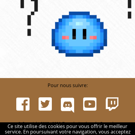
Pour nous suivre:
© Copyright 2002 - 2026. Tous droits réservés. Pour plus
Ce site utilise des cookies pour vous offrir le meilleur
d'informations, rendez-vous sur la page
Infos
.
service. En poursuivant votre navigation, vous acceptez
Mentions légales
-
Contact
-
Réglement
-
Mon compte