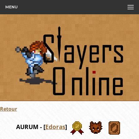
MENU
Retour
AURUM - [
Edoras
]