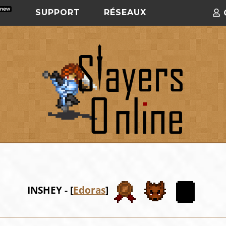
SUPPORT
RÉSEAUX
INSHEY - [
Edoras
]