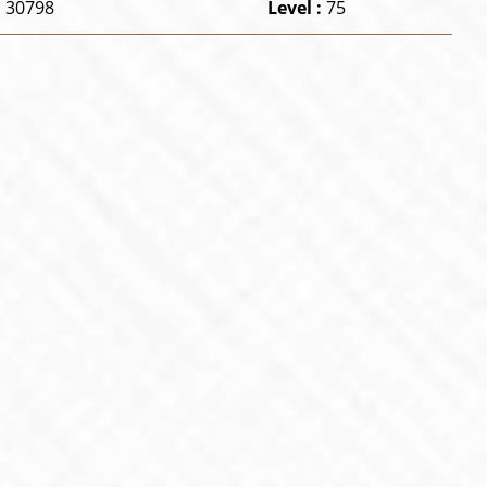
:
30798
Level :
75