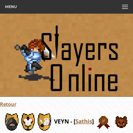
MENU
Retour
VEYN - [
Sathis
]