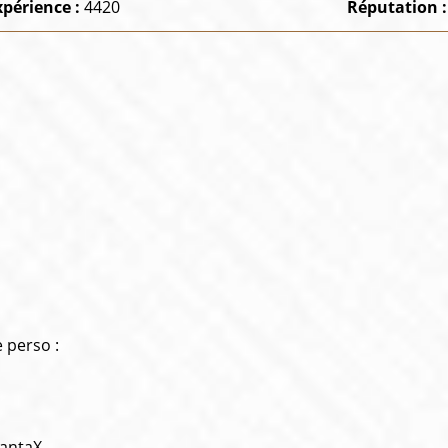
xpérience :
4420
Réputation 
 perso :
XantaX