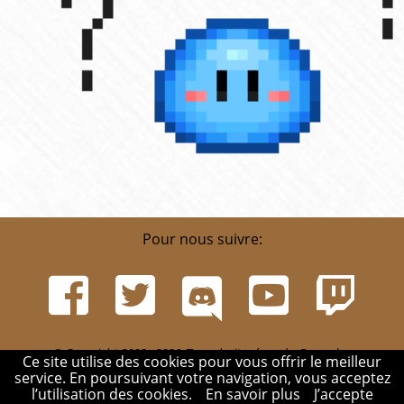
Pour nous suivre:
© Copyright 2002 - 2026. Tous droits réservés. Pour plus
Ce site utilise des cookies pour vous offrir le meilleur
d'informations, rendez-vous sur la page
Infos
.
service. En poursuivant votre navigation, vous acceptez
Mentions légales
-
Contact
-
Réglement
-
Mon compte
l’utilisation des cookies.
En savoir plus
J’accepte