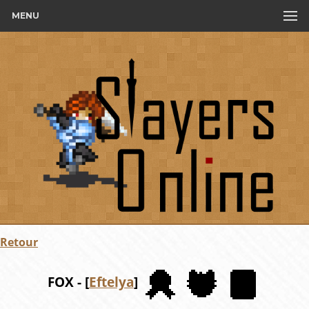
MENU
Retour
FOX - [
Eftelya
]