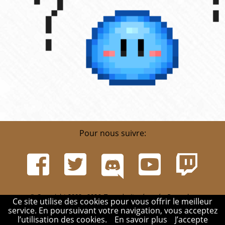
Pour nous suivre:
© Copyright 2002 - 2026. Tous droits réservés. Pour plus
Ce site utilise des cookies pour vous offrir le meilleur
d'informations, rendez-vous sur la page
Infos
.
service. En poursuivant votre navigation, vous acceptez
Mentions légales
-
Contact
-
Réglement
-
Mon compte
l’utilisation des cookies.
En savoir plus
J’accepte