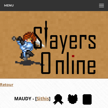
MENU
Retour
MAUDY - [
Sithis
]