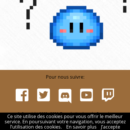
Pour nous suivre:
© Copyright 2002 - 2026. Tous droits réservés. Pour plus
Ce site utilise des cookies pour vous offrir le meilleur
d'informations, rendez-vous sur la page
Infos
.
service. En poursuivant votre navigation, vous acceptez
Mentions légales
-
Contact
-
Réglement
-
Mon compte
l’utilisation des cookies.
En savoir plus
J’accepte