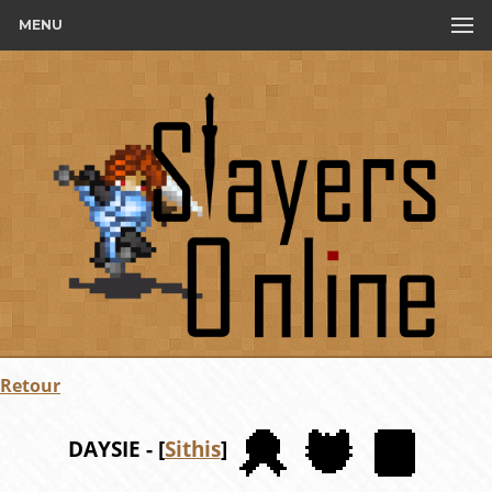
MENU
Retour
DAYSIE - [
Sithis
]