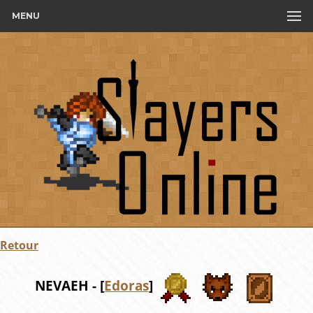
MENU
Retour
NEVAEH - [
Edoras
]