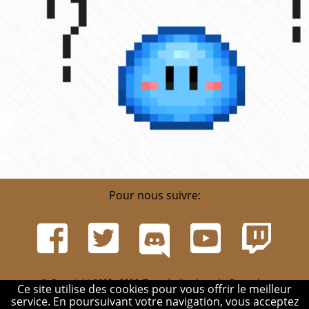
Pour nous suivre:
© Copyright 2002 - 2026. Tous droits réservés. Pour plus
Ce site utilise des cookies pour vous offrir le meilleur
d'informations, rendez-vous sur la page
Infos
.
service. En poursuivant votre navigation, vous acceptez
Mentions légales
-
Contact
-
Réglement
-
Mon compte